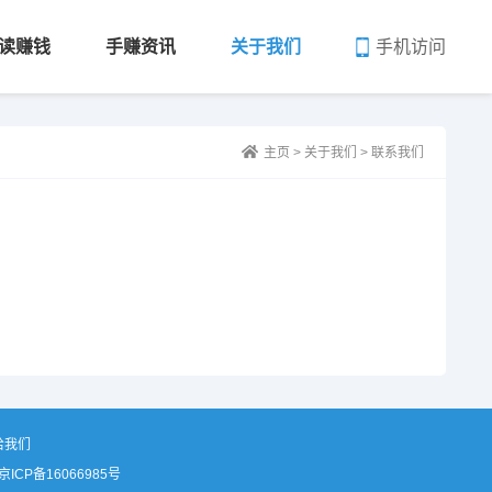
手机访问
读赚钱
手赚资讯
关于我们
主页
>
关于我们
>
联系我们
给我们
京ICP备16066985号