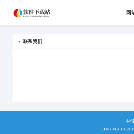
网
联系我们
本站
COPYRIGHT © 