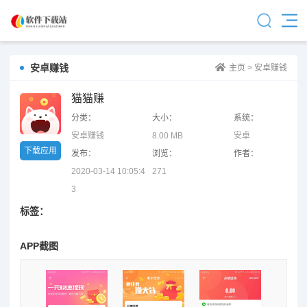
安卓赚钱
主页
>
安卓赚钱
猫猫赚
分类：
大小：
系统：
安卓赚钱
8.00 MB
安卓
下载应用
发布：
浏览：
作者：
2020-03-14 10:05:4
271
3
标签：
APP截图