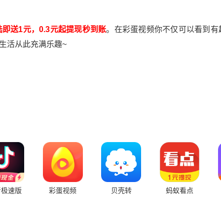
陆即送1元，0.3元起提现秒到账
。在彩蛋视频你不仅可以看到有
生活从此充满乐趣~
音极速版
彩蛋视频
贝壳转
蚂蚁看点