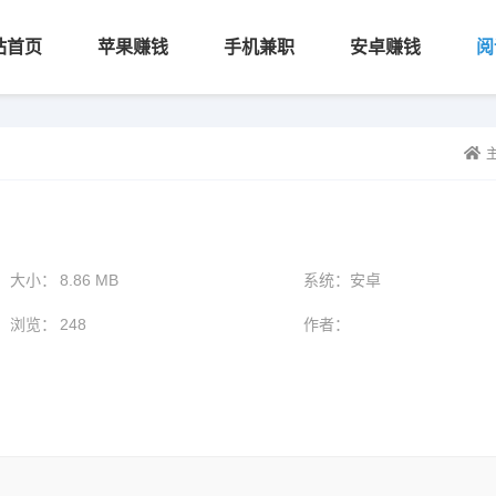
站首页
苹果赚钱
手机兼职
安卓赚钱
阅
大小：
8.86 MB
系统：
安卓
浏览：
248
作者：