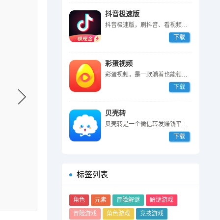
抖音极速版
抖音极速版，刷抖音、看视频赚钱的软件，登陆填邀请码87590235送2...
下载
彩蛋视频
彩蛋视频，是一款躺着也能领奖励的短视频APP。登陆即送1元，0.3元起...
下载
贝壳转
贝壳转是一个微信转发赚钱平台，登陆就送3毛，转发文章被 阅读一次奖励3...
下载
标签列表
角色
元素
冒险解谜
解谜游戏
冒险游戏
角色游戏
竞技游戏