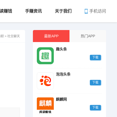
手机访问
读赚钱
手赚资讯
关于我们
最新APP
热门APP
兼职
>
社交聊天
趣头条
下载
泡泡头条
下载
麒麟网
下载