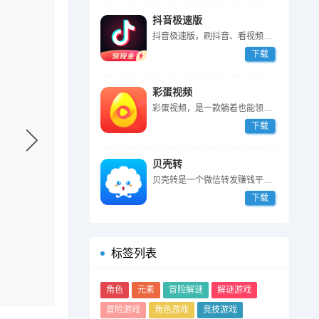
抖音极速版
抖音极速版，刷抖音、看视频赚钱的软件，登陆填邀请码87590235送2...
下载
彩蛋视频
彩蛋视频，是一款躺着也能领奖励的短视频APP。登陆即送1元，0.3元起...
下载
贝壳转
贝壳转是一个微信转发赚钱平台，登陆就送3毛，转发文章被 阅读一次奖励3...
下载
标签列表
角色
元素
冒险解谜
解谜游戏
冒险游戏
角色游戏
竞技游戏