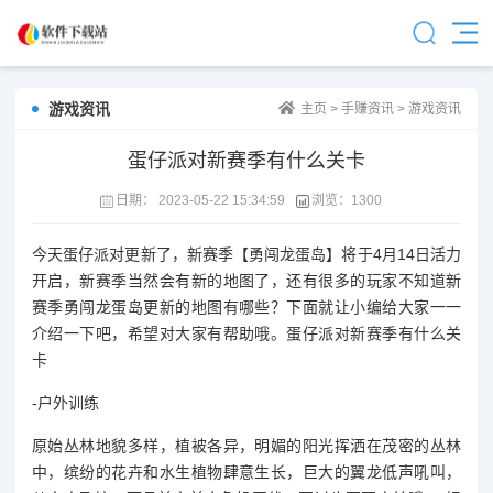
游戏资讯
主页
>
手赚资讯
>
游戏资讯
蛋仔派对新赛季有什么关卡
日期：
2023-05-22 15:34:59
浏览：
1300
今天蛋仔派对更新了，新赛季【勇闯龙蛋岛】将于4月14日活力
开启，新赛季当然会有新的地图了，还有很多的玩家不知道新
赛季勇闯龙蛋岛更新的地图有哪些？下面就让小编给大家一一
介绍一下吧，希望对大家有帮助哦。蛋仔派对新赛季有什么关
卡
-户外训练
原始丛林地貌多样，植被各异，明媚的阳光挥洒在茂密的丛林
中，缤纷的花卉和水生植物肆意生长，巨大的翼龙低声吼叫，