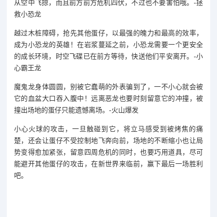
从空中飞掠，而且前方前方危机四伏，不过也不要害怕哦。-拯
救小恐龙
越过木桩障碍，抢先其他蛋仔，以最强的魄力和最高的效率，
成为小恐龙的英雄！在岩浆蔓延之前，小恐龙需要一个更安全
的成长环境，时空飞碟已在前方等待，快送他们平安离开。-小
心霸王龙
魔鬼龙身体圆圆，别被它蠢萌的外表骗到了，一不小心就会被
它的血盆大口吞入腹中！远离恶龙也要时刻留意它的冲撞，被
撞出场地的蛋仔只能遗憾离场。-火山爆发
小心火球的攻击，一旦触碰到它，将立马感受到被烤焦的痛
楚，还会让蛋仔不受控制地飞奔向前，场地的不断缩小也让局
势变得愈加紧张，留意四周危机的同时，也要巧用道具，尽可
能避开其他蛋仔的攻击，在新世界来临前，赢下最后一场胜利
吧。