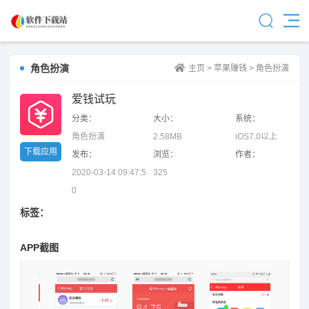
角色扮演
主页
>
苹果赚钱
>
角色扮演
爱钱试玩
分类：
大小：
系统：
角色扮演
2.58MB
iOS7.0以上
下载应用
发布：
浏览：
作者：
2020-03-14 09:47:5
325
0
标签：
APP截图