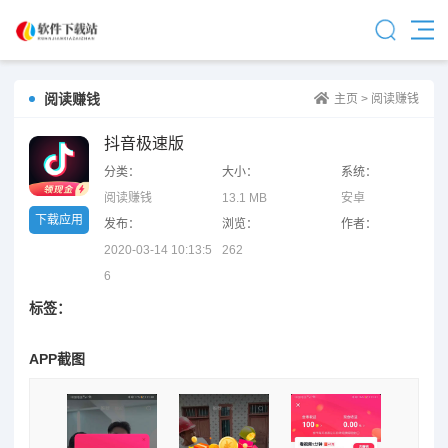
阅读赚钱
主页
>
阅读赚钱
抖音极速版
分类：
大小：
系统：
阅读赚钱
13.1 MB
安卓
下载应用
发布：
浏览：
作者：
2020-03-14 10:13:5
262
6
标签：
APP截图