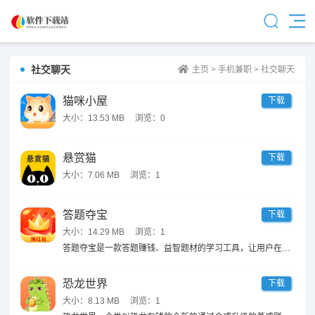
社交聊天
主页
>
手机兼职
>
社交聊天
猫咪小屋
下载
大小：13.53 MB
浏览：0
悬赏猫
下载
大小：7.06 MB
浏览：1
答题夺宝
下载
大小：14.29 MB
浏览：1
答题夺宝是一款答题赚钱、益智题材的学习工具，让用户在获取知识的同时，每答一题都能产生价值。登陆填写邀请码361829476即送0.5元红包，首次3毛提现秒到账，之后20元起提现。首轮答题满送1.25元，越后面开的红包越大，同时还有分红猫，答...
恐龙世界
下载
大小：8.13 MB
浏览：1