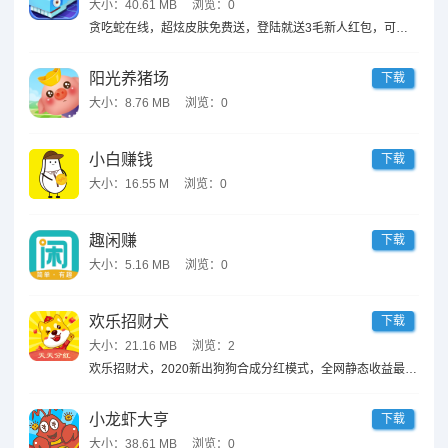
大小：40.61 MB
浏览：0
贪吃蛇在线，超炫皮肤免费送，登陆就送3毛新人红包，可立即提现，秒到账。邀请码【6662585056】贪吃蛇是一款竞技类休闲游戏，游戏中控制蛇头进行移动通过吃金币、击杀其他玩家的方式不断提升自身长度，在规定的时间结束前保持最长长度，从而获得单...
阳光养猪场
下载
大小：8.76 MB
浏览：0
小白赚钱
下载
大小：16.55 M
浏览：0
趣闲赚
下载
大小：5.16 MB
浏览：0
欢乐招财犬
下载
大小：21.16 MB
浏览：2
欢乐招财犬，2020新出狗狗合成分红模式，全网静态收益最具竞争力！欢乐招财犬，一款带你去世界各地旅行的APP，在带上心爱 的狗狗走遍全球的同时，还可以把里程兑换成金币，边旅行边赚钱，每天收获欢乐和红包。目前暂时不能下载，只能预注册。3月7号...
小龙虾大亨
下载
大小：38.61 MB
浏览：0