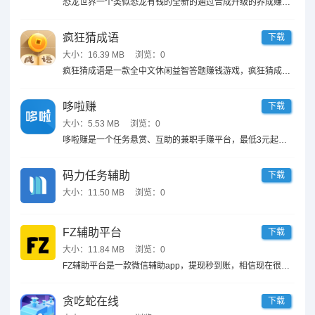
恐龙世界一个类似恐龙有钱的全新的通过合成升级的养成赚钱小游戏，登陆填写邀请码【1017299840】就送大红包，3毛就能提现秒到账，每升一级就送红包，奖励高，福利多。简单合成快乐养龙，简单的召唤与合成，娱乐从养龙开始。
疯狂猜成语
下载
大小：16.39 MB
浏览：0
疯狂猜成语是一款全中文休闲益智答题赚钱游戏，疯狂猜成语答题有奖励，边玩边赚，新人注册填写邀请码304548024就送0.5元，3毛就能提现，秒到账。玩玩猜成语的小游戏也能赚钱，通过猜成语、签到、抽奖、完成每日任务等获得金币，金币秒兑换提现，...
哆啦赚
下载
大小：5.53 MB
浏览：0
哆啦赚是一个任务悬赏、互助的兼职手赚平台，最低3元起提现，悬赏主发布需求，万计乐友合力帮忙， 协助悬赏主快速实现要求目标，乐友也利用零碎时间赚取合理佣金。填写邀请码【641570】，领新手红包奖励！平台担保交易公平，APP注册体验、软件试玩...
码力任务辅助
下载
大小：11.50 MB
浏览：0
FZ辅助平台
下载
大小：11.84 MB
浏览：0
FZ辅助平台是一款微信辅助app，提现秒到账，相信现在很多人都知道，注册一个微信号是需要老号辅助才能注册成功的，所以导致很多人都在找别人辅助注册微信号，慢慢的就形成了一个产业链，而FZ辅助平台就可以接单赚钱。Fz辅助平台常见问题：
贪吃蛇在线
下载