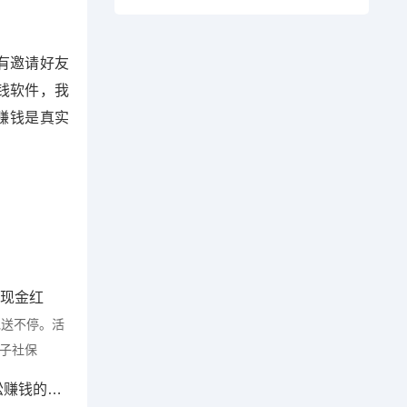
有邀请好友
钱软件，我
赚钱是真实
元现金红
包送不停。活
电子社保
猫咪小屋真的能提现吗，一款轻松赚钱的养成