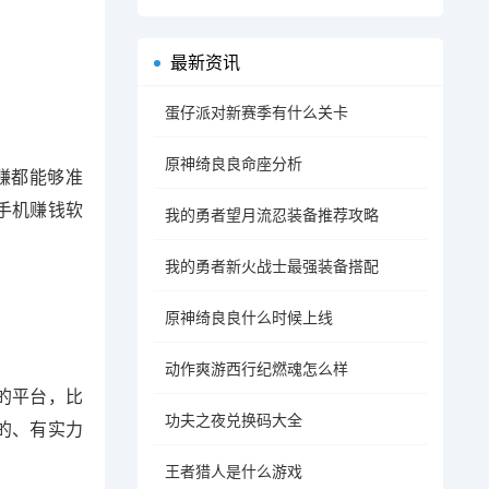
最新资讯
蛋仔派对新赛季有什么关卡
原神绮良良命座分析
赚都能够准
手机赚钱软
我的勇者望月流忍装备推荐攻略
我的勇者新火战士最强装备搭配
原神绮良良什么时候上线
动作爽游西行纪燃魂怎么样
的平台，比
功夫之夜兑换码大全
的、有实力
王者猎人是什么游戏